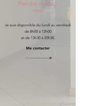
Prendre rendez-
vous
Je suis disponible du lundi au vendredi
de 8h00 à 12h00
et de 13h30 à 20h30.
Me contacter