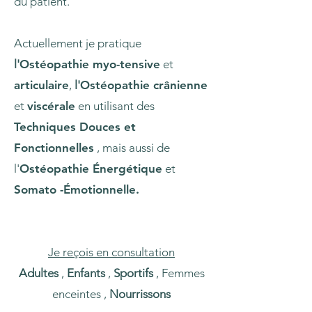
du patient.
Actuellement je pratique
l'
O
stéopathie myo-tensive
et
articulaire
,
l'
O
stéopathie
crânienne
et
viscérale
en utilisant des
Techniques Douces et
Fonctionnelles
, mais aussi de
l'
Ostéopathie Énergétique
et
Somato -Émotionnelle.
Je reçois en consultation
Adultes
,
Enfants
,
Sportifs
, Femmes
enceintes ,
Nourrissons