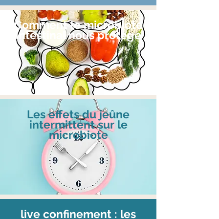
Comment le microbiote
intestinal nous protège
Les effets du jeûne
intermittent sur le
microbiote
live confinement : les